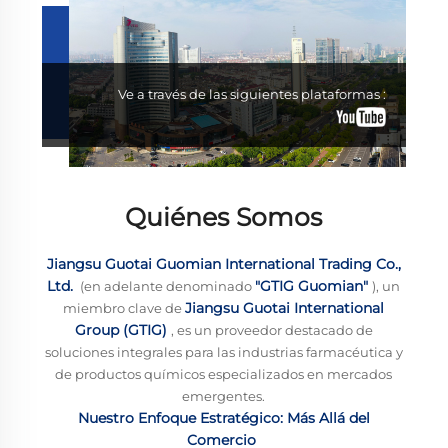
Ve a través de las siguientes plataformas :
Quiénes Somos
Jiangsu Guotai Guomian International Trading Co.,
Ltd.
"GTIG Guomian"
​ (en adelante denominado
​), un
Jiangsu Guotai International
miembro clave de
Group (GTIG)
​, es un proveedor destacado de
soluciones integrales para las industrias farmacéutica y
de productos químicos especializados en mercados
emergentes.
Nuestro Enfoque Estratégico: Más Allá del
Comercio