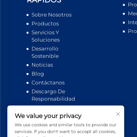
Pro
Med
Sobre Nosotros
Int
Productos
Pro
Servicios Y
Soluciones
Desarrollo
Sostenible
Noticias
Blog
Contáctanos
Descargo De
Responsabilidad
Seguimiento
Logístico
We value your privacy
We use cookies and similar tools to provide our
services. If you don't want to accept all cookies,