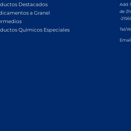
ductos Destacados
Add: 
de Zh
icamentos a Granel
-2156
ermedios
Tel/W
ductos Químicos Especiales
Emai