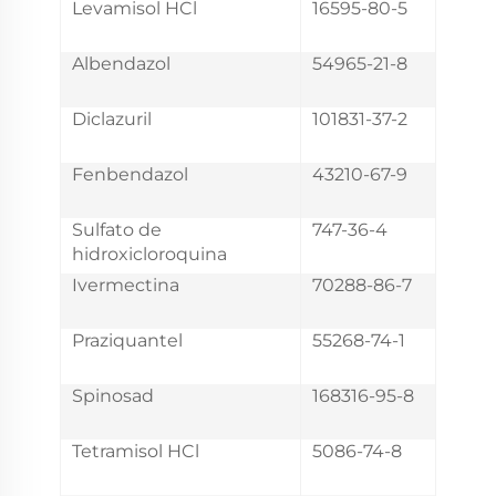
Levamisol HCl
16595-80-5
Albendazol
54965-21-8
Diclazuril
101831-37-2
Fenbendazol
43210-67-9
Sulfato de
747-36-4
hidroxicloroquina
Ivermectina
70288-86-7
Praziquantel
55268-74-1
Spinosad
168316-95-8
Tetramisol HCl
5086-74-8