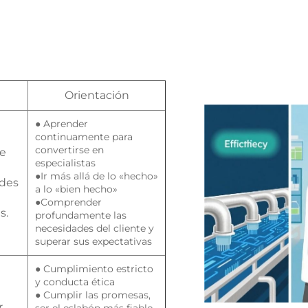
Orientación
●
Aprender
continuamente para
convertirse en
e
especialistas
●
Ir más allá de lo «hecho»
ades
a lo «bien hecho»
●
Comprender
s.
profundamente las
necesidades del cliente y
superar sus expectativas
●
Cumplimiento estricto
y conducta ética
●
Cumplir las promesas,
r
ser el eslabón más fiable