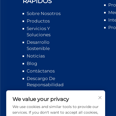
RÁPIDOS
Pro
Med
Sobre Nosotros
Int
Productos
Pro
Servicios Y
Soluciones
Desarrollo
Sostenible
Noticias
Blog
Contáctanos
Descargo De
Responsabilidad
Seguimiento
Logístico
We value your privacy
We use cookies and similar tools to provide our
services. If you don't want to accept all cookies,