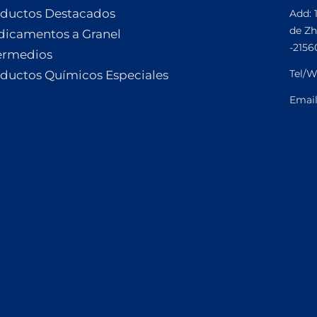
ductos Destacados
Add: 
de Zh
icamentos a Granel
-2156
ermedios
Tel/W
ductos Químicos Especiales
Emai