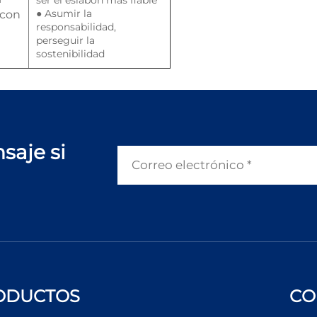
●
Asumir la
 con
responsabilidad,
perseguir la
sostenibilidad
saje si
ODUCTOS
CO