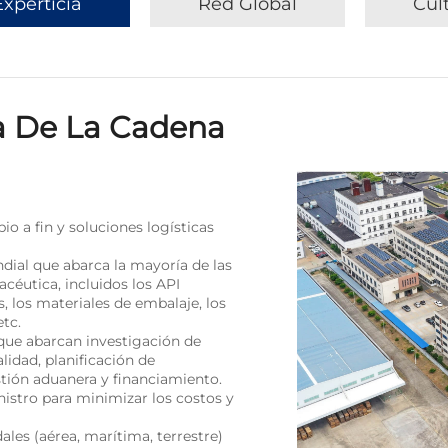
Experticia
Red Global
Cul
ia De La Cadena
io a fin y soluciones logísticas
ial que abarca la mayoría de las
céutica, incluidos los API
s, los materiales de embalaje, los
etc.
 que abarcan investigación de
lidad, planificación de
stión aduanera y financiamiento.
istro para minimizar los costos y
les (aérea, marítima, terrestre)