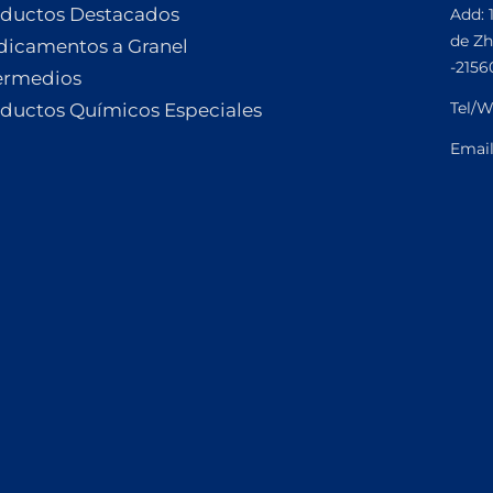
ductos Destacados
Add: 
de Zh
icamentos a Granel
-2156
ermedios
Tel/W
ductos Químicos Especiales
Emai