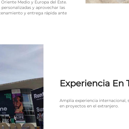
, Oriente Medio y Europa del Este.
s personalizadas y aprovechar las
acenamiento y entrega rápida ante
Experiencia En
Amplia experiencia internacional,
en proyectos en el extranjero.