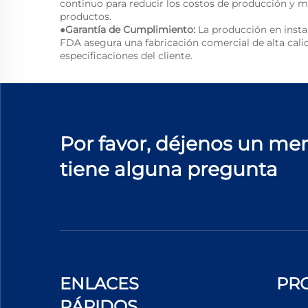
continuo para reducir los costos de producción y me
productos.
●Garantía de Cumplimiento:
La producción en insta
FDA asegura una fabricación comercial de alta cali
especificaciones del cliente.
Por favor, déjenos un men
tiene alguna pregunta
ENLACES
PR
RÁPIDOS