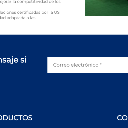
jorar la competitividad de los
laciones certificadas por la US
dad adaptada a las
saje si
ODUCTOS
CO