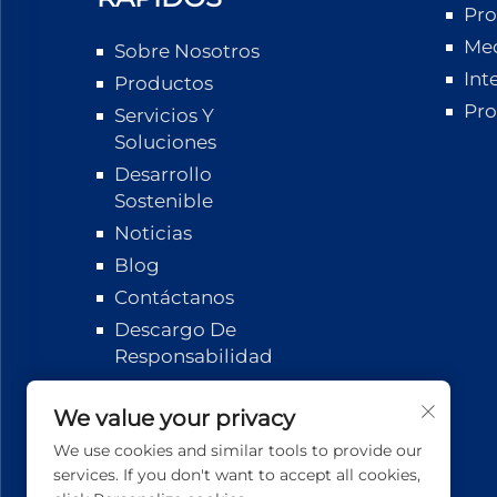
Pro
Med
Sobre Nosotros
Int
Productos
Pro
Servicios Y
Soluciones
Desarrollo
Sostenible
Noticias
Blog
Contáctanos
Descargo De
Responsabilidad
Seguimiento
Logístico
We value your privacy
We use cookies and similar tools to provide our
services. If you don't want to accept all cookies,