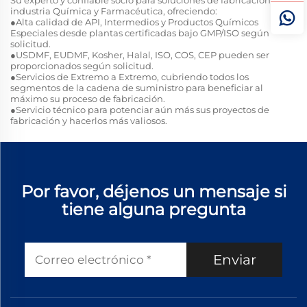
Su experto y confiable socio para soluciones de fabricación en la
industria Química y Farmacéutica, ofreciendo:
●Alta calidad de API, Intermedios y Productos Químicos
Especiales desde plantas certificadas bajo GMP/ISO según
solicitud.
●USDMF, EUDMF, Kosher, Halal, ISO, COS, CEP pueden ser
proporcionados según solicitud.
●Servicios de Extremo a Extremo, cubriendo todos los
segmentos de la cadena de suministro para beneficiar al
máximo su proceso de fabricación.
●Servicio técnico para potenciar aún más sus proyectos de
fabricación y hacerlos más valiosos.
Por favor, déjenos un mensaje si
tiene alguna pregunta
Enviar