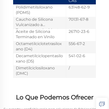
CAS
Polidimetilsiloxano
63148-62-9
(PDMS)
Caucho de Silicona
70131-67-8
Vulcanizado a
Temperatura Ambiente
Aceite de Silicona
26710-23-6
(Polímero OH)
Terminado en Vinilo
Octametilciclotetrasilox
556-67-2
ano (D4)
Decametilciclopentasilo
541-02-6
xano (D5)
Dimetilciclosiloxano
/
(DMC)
Lo Que Podemos Ofrecer