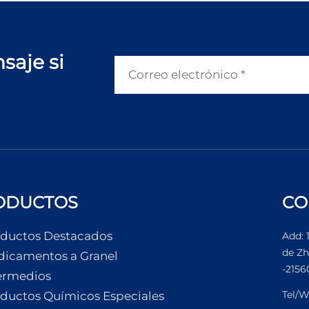
saje si
ODUCTOS
CO
ductos Destacados
Add: 
de Zh
icamentos a Granel
-2156
ermedios
Tel/W
ductos Químicos Especiales