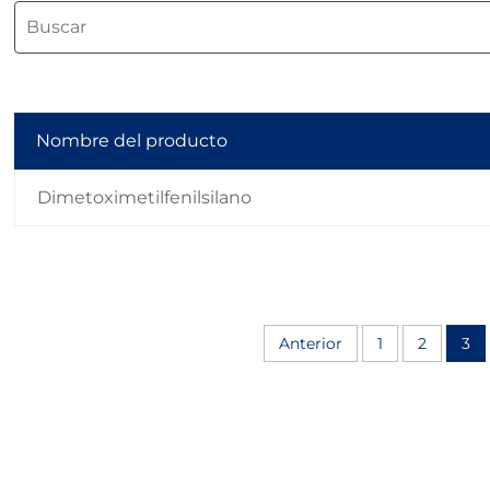
Nombre del producto
Dimetoximetilfenilsilano
Anterior
1
2
3