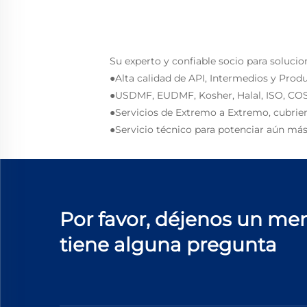
Su experto y confiable socio para solucio
●Alta calidad de API, Intermedios y Prod
●USDMF, EUDMF, Kosher, Halal, ISO, COS
●Servicios de Extremo a Extremo, cubrie
●Servicio técnico para potenciar aún más
Por favor, déjenos un men
tiene alguna pregunta