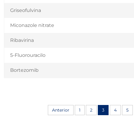
Griseofulvina
Miconazole nitrate
Ribavirina
5-Fluorouracilo
Bortezomib
Anterior
1
2
3
4
5