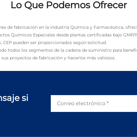
Lo Que Podemos Ofrecer
nes de fabricación en la industria Química y Farmacéutica, ofrec
uctos Químicos Especiales desde plantas certificadas bajo GMP/I
, CEP pueden ser proporcionados según solicitud.
ndo todos los segmentos de la cadena de suministro para benefic
 sus proyectos de fabricación y hacerlos más valiosos.
saje si