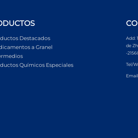
ODUCTOS
CO
ductos Destacados
Add: 
de Zh
icamentos a Granel
-2156
ermedios
Tel/W
ductos Químicos Especiales
Emai