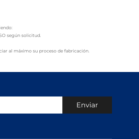
iendo:
SO según solicitud.
iar al máximo su proceso de fabricación.
Enviar