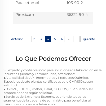
Paracetamol
103-90-2
Piroxicam
36322-90-4
...
Anterior
1
2
3
4
5
6
9
Siguiente
Lo Que Podemos Ofrecer
Su experto y confiable socio para soluciones de fabricación en la
industria Química y Farmacéutica, ofreciendo:
●Alta calidad de API, Intermedios y Productos Químicos
Especiales desde plantas certificadas bajo GMP/ISO según
solicitud.
●USDMF, EUDMF, Kosher, Halal, ISO, COS, CEP pueden ser
proporcionados según solicitud.
●Servicios de Extremo a Extremo, cubriendo todos los
segmentos de la cadena de suministro para beneficiar al
máximo su proceso de fabricación.