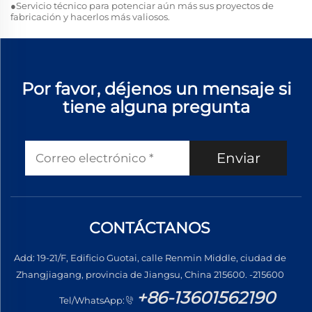
●Servicio técnico para potenciar aún más sus proyectos de
fabricación y hacerlos más valiosos.
Por favor, déjenos un mensaje si
tiene alguna pregunta
Enviar
CONTÁCTANOS
Add: 19-21/F, Edificio Guotai, calle Renmin Middle, ciudad de
Zhangjiagang, provincia de Jiangsu, China 215600. -215600
+86-13601562190
Tel/WhatsApp: