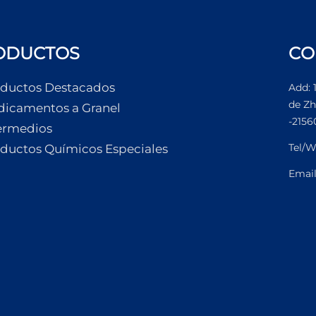
ODUCTOS
CO
ductos Destacados
Add: 
de Zh
icamentos a Granel
-2156
ermedios
Tel/W
ductos Químicos Especiales
Emai