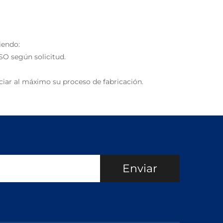
iendo:
SO según solicitud.
iar al máximo su proceso de fabricación.
Enviar