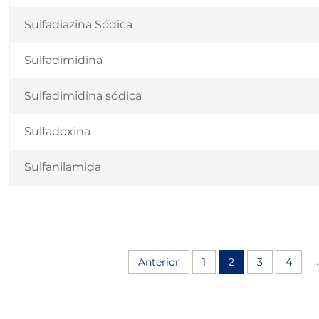
Sulfadiazina Sódica
Sulfadimidina
Sulfadimidina sódica
Sulfadoxina
Sulfanilamida
..
Anterior
1
2
3
4