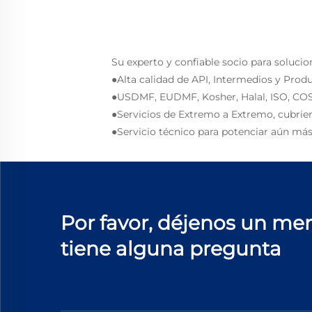
Su experto y confiable socio para solucio
●Alta calidad de API, Intermedios y Prod
●USDMF, EUDMF, Kosher, Halal, ISO, COS
●Servicios de Extremo a Extremo, cubrie
●Servicio técnico para potenciar aún más
Por favor, déjenos un men
tiene alguna pregunta