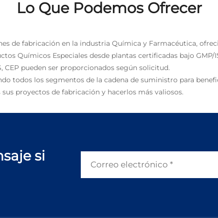
Lo Que Podemos Ofrecer
nes de fabricación en la industria Química y Farmacéutica, ofrec
uctos Químicos Especiales desde plantas certificadas bajo GMP/I
, CEP pueden ser proporcionados según solicitud.
ndo todos los segmentos de la cadena de suministro para benefic
 sus proyectos de fabricación y hacerlos más valiosos.
saje si