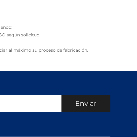
iendo:
SO según solicitud.
iar al máximo su proceso de fabricación.
Enviar