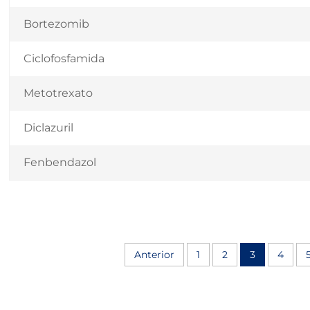
Bortezomib
Ciclofosfamida
Metotrexato
Diclazuril
Fenbendazol
Anterior
1
2
3
4