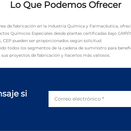
Lo Que Podemos Ofrecer
nes de fabricación en la industria Química y Farmacéutica, ofrec
uctos Químicos Especiales desde plantas certificadas bajo GMP/I
, CEP pueden ser proporcionados según solicitud.
ndo todos los segmentos de la cadena de suministro para benefic
 sus proyectos de fabricación y hacerlos más valiosos.
saje si