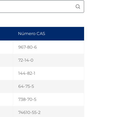
Número CAS
967-80-6
72-14-0
144-82-1
64-75-5
738-70-5
74610-55-2