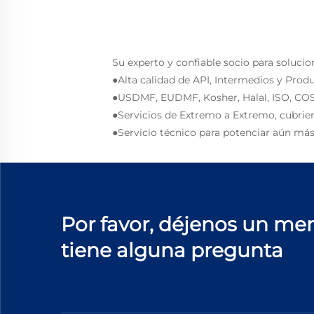
Su experto y confiable socio para solucio
●Alta calidad de API, Intermedios y Prod
●USDMF, EUDMF, Kosher, Halal, ISO, COS
●Servicios de Extremo a Extremo, cubrie
●Servicio técnico para potenciar aún más
Por favor, déjenos un men
tiene alguna pregunta