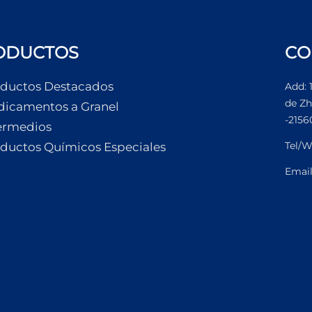
ODUCTOS
CO
ductos Destacados
Add: 
de Zh
icamentos a Granel
-2156
ermedios
Tel/W
ductos Químicos Especiales
Emai