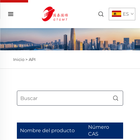
ES
Inicio >
API
Número
Nombre del producto
CAS