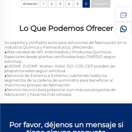
Anterior
1
2
3
4
5
6
Siguiente
Lo Que Podemos Ofrecer
Su experto y confiable socio para soluciones de fabricación en la
industria Química y Farmacéutica, ofreciendo:
●Alta calidad de API, Intermedios y Productos Químicos
Especiales desde plantas certificadas bajo GMP/ISO según
solicitud.
●USDMF, EUDMF, Kosher, Halal, ISO, COS, CEP pueden ser
proporcionados según solicitud.
●Servicios de Extremo a Extremo, cubriendo todos los
segmentos de la cadena de suministro para beneficiar al
máximo su proceso de fabricación.
●Servicio técnico para potenciar aún más sus proyectos de
fabricación y hacerlos más valiosos.
Por favor, déjenos un mensaje si